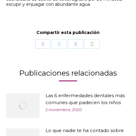
escupir y enjuagar con abundante agua.
Compartir esta publicación
Compartir
Compartir
Compartir
Compartir
con
con
con
con
WhatsApp
Facebook
Twitter
LinkedIn
Publicaciones relacionadas
Las 6 enfermedades dentales más
comunes que padecen los niños
2 noviembre, 2020
Lo que nadie te ha contado sobre