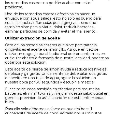
los remedios caseros no podrán acabar con este
problema.
Uno de los remedios caseros efectivos es hacer un
enjuague con agua salada, esto no solo es bueno para
curar las encías inflamadas por la gingivitis, sino que
también sirve para aliviar el dolor, reducir bacterias,
eliminar partículas de comida y evitar el mal aliento.
Utilizar extracción de aceite
Otro de los remedios caseros que sirve para tratar la
gingivitis es el aceite de limoncillo. Asi que en vez de
utilizar un enguaje bucal tradicional que encontramos en
cualquier abasto o farmacia de nuestra localidad, podemos
optar por esta solución.
Este aceite de hierba de limon ayuda a reducir los niveles
de placa y gingivitis. Unicamente se debe diluir dos gotas
de aceite en una taza de agua, agitar la solucion en
nuestra boca por 30 segundos y escupir la mezcla.
El aceite de coco también es efectivo para reducir las
bacterias, eliminar toxinas y mejorar nuestra salud bucal en
general; previniendo así la aparición de esta enfermedad
bucal.
Para ello solo debemos colocar en nuestra boca 1
cucharadita de aceite de coco, agitarlo por 20 minutos,