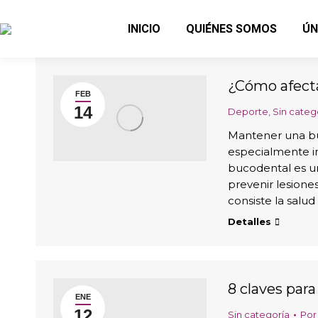
INICIO
QUIÉNES SOMOS
ÚN
¿Cómo afecta
FEB
14
Deporte
,
Sin categ
Mantener una bue
especialmente i
bucodental es un
prevenir lesione
consiste la salu
Detalles
8 claves para
ENE
12
Sin categoría
Po