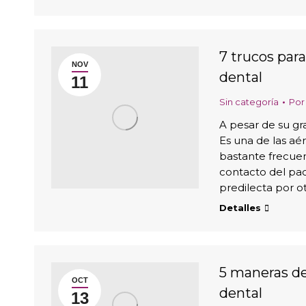
7 trucos para
NOV
dental
11
Sin categoría
Po
A pesar de su gr
Es una de las aér
bastante frecuen
contacto del paci
predilecta por ot
Detalles
5 maneras de
OCT
dental
13