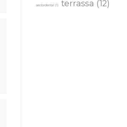
terrassa
(12)
sectordental
(1)