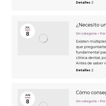
Detalles
¿Necesito un
JUL
8
Sin categoría
Po
Existen múltiple
que preguntarte 
fundamental para
clínica dental, 
Antes de saber 
Detalles
Cómo consegu
JUN
8
Sin categoría
Po