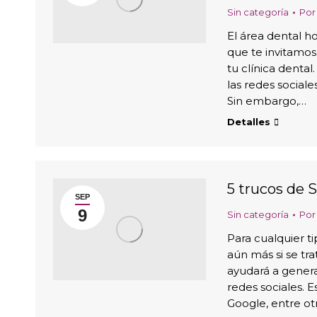
Sin categoría
Po
El área dental h
que te invitamos
tu clínica dental
las redes sociale
Sin embargo,…
Detalles
5 trucos de S
SEP
9
Sin categoría
Po
Para cualquier t
aún más si se tra
ayudará a genera
redes sociales. E
Google, entre o