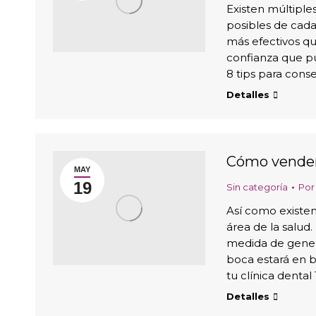
Existen múltiple
posibles de cad
más efectivos qu
confianza que p
8 tips para cons
Detalles
Cómo vender 
MAY
19
Sin categoría
Po
Así como existen
área de la salud.
medida de genera
boca estará en 
tu clínica denta
Detalles