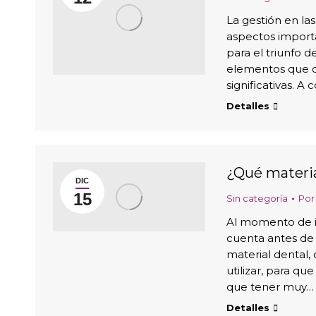
La gestión en la
aspectos importan
para el triunfo 
elementos que c
significativas. 
Detalles
¿Qué materia
DIC
15
Sin categoría
Po
Al momento de in
cuenta antes de
material dental,
utilizar, para q
que tener muy…
Detalles