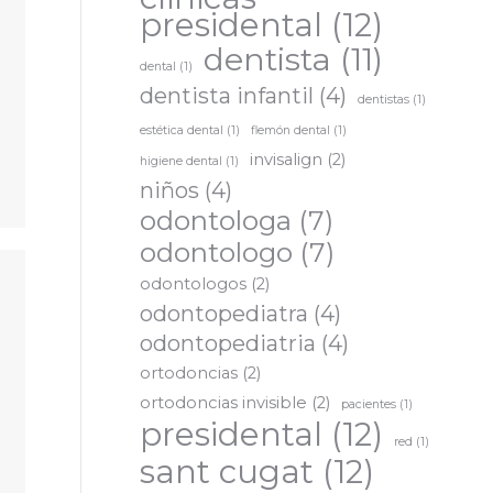
presidental
(12)
dentista
(11)
dental
(1)
dentista infantil
(4)
dentistas
(1)
estética dental
(1)
flemón dental
(1)
invisalign
(2)
higiene dental
(1)
niños
(4)
odontologa
(7)
odontologo
(7)
odontologos
(2)
odontopediatra
(4)
odontopediatria
(4)
ortodoncias
(2)
ortodoncias invisible
(2)
pacientes
(1)
presidental
(12)
red
(1)
sant cugat
(12)