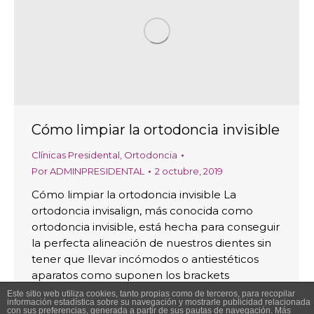
Cómo limpiar la ortodoncia invisible
Clínicas Presidental
,
Ortodoncia
Por
ADMINPRESIDENTAL
2 octubre, 2019
Cómo limpiar la ortodoncia invisible La
ortodoncia invisalign, más conocida como
ortodoncia invisible, está hecha para conseguir
la perfecta alineación de nuestros dientes sin
tener que llevar incómodos o antiestéticos
aparatos como suponen los brackets
tradicionales. Lo cierto es que este material
Este sitio web utiliza cookies, tanto propias como de terceros, para recopilar
información estadística sobre su navegación y mostrarle publicidad relacionada
puede ensuciarse y terminar por echar por
con sus preferencias, generada a partir de sus pautas de navegación. Más