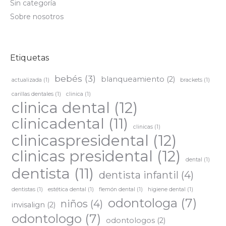
Sin categoría
Sobre nosotros
Etiquetas
bebés
(3)
blanqueamiento
(2)
actualizada
(1)
brackets
(1)
carillas dentales
(1)
clinica
(1)
clinica dental
(12)
clinicadental
(11)
clinicas
(1)
clinicaspresidental
(12)
clinicas presidental
(12)
dental
(1)
dentista
(11)
dentista infantil
(4)
dentistas
(1)
estética dental
(1)
flemón dental
(1)
higiene dental
(1)
odontologa
(7)
niños
(4)
invisalign
(2)
odontologo
(7)
odontologos
(2)