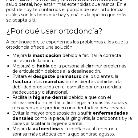
salud dental, hoy están más extendidas que nunca. En el
post de hoy te contamos el porqué de usar ortodoncia,
cuáles son los tipos que hay y cuál es la opción que más
se adapta a ti.
¿Por qué usar ortodoncia?
A continuación, te exponemos los problemas a los que la
ortodoncia ofrece una solución:
Mejora la
masticación
debido a facilitar la correcta
oclusión de la boca.
Mejorará el
habla
de la persona al eliminar problemas
de articulación debidos a la desalineación.
Evitará el
desgaste prematuro
de los dientes, la
fractura
o las
manchas
en los dientes debidas a la
debilidad producida en el esmalte por una mordida
inadecuada y disfuncional.
Facilita la
higiene dental
debido a que con el
alineamiento no es tan difícil llegar a todas las zonas y
recovecos que producen una dentadura desalineada.
Evitar la mayor predisposición a sufrir
enfermedades
dentales
como la placa, la gingivitis, la periodontitis y la
caries al facilitar la higiene dental.
Mejora la
autoestima
y la confianza al tener una
sonrisa más estética con la que sentirse agusto.