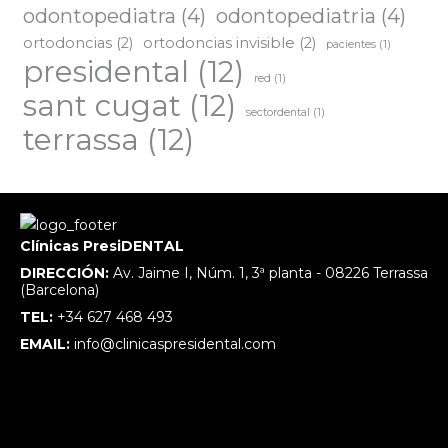
odontopediatra
(4)
odontopediatria
(4)
ortodoncias
(2)
ortodoncias invisible
(2)
pacientes
(1)
presidental
(12)
red
(1)
sant cugat
(12)
sectordental
(1)
terrassa
(12)
Clínicas PresiDENTAL
DIRECCIÓN:
Av. Jaime I, Núm. 1, 3ª planta - 08226 Terrassa
(Barcelona)
TEL:
+34 627 468 493
EMAIL:
info@clinicaspresidental.com